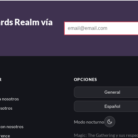
ards Realm vía
R
OPCIONES
 nosotros
sotros
Modo nocturno
con nosotros
Magic: The Gathering y sus respec
rence