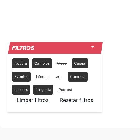
FILTROS
Noticia
Cambios
Casual
Video
Eventos
Comedia
Informe
Arte
spoilers
Pregunta
Podcast
Limpar filtros
Resetar filtros