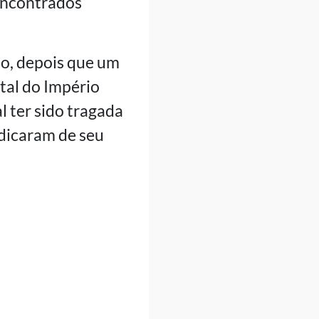
 encontrados
po, depois que um
tal do Império
l ter sido tragada
bdicaram de seu