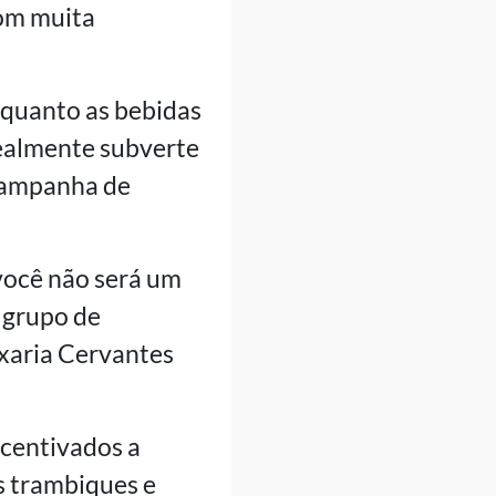
com muita
 quanto as bebidas
realmente subverte
 campanha de
você não será um
 grupo de
xaria Cervantes
ncentivados a
s trambiques e