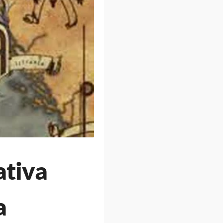
ativa
a