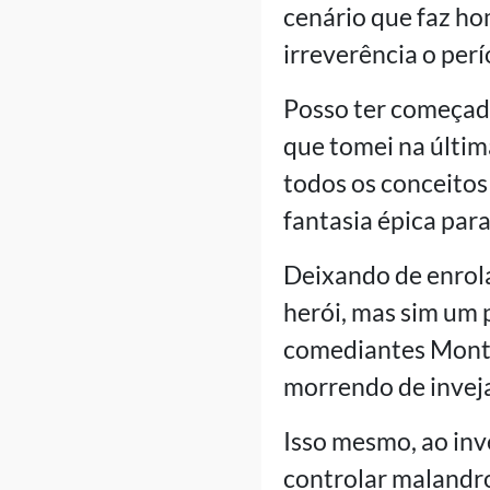
cenário que faz h
irreverência o perí
Posso ter começado
que tomei na últim
todos os conceitos
fantasia épica par
Deixando de enrola
herói, mas sim um
comediantes Monty
morrendo de invej
Isso mesmo, ao inv
controlar malandro