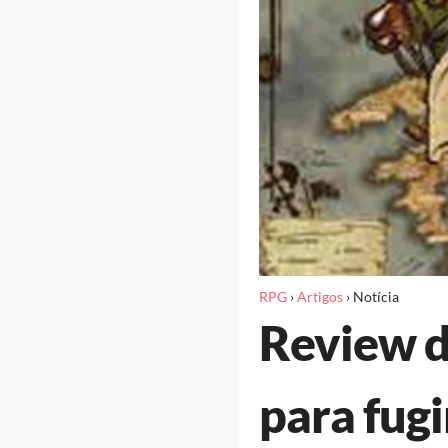
RPG
›
Artigos
›
Notícia
Review d
para fugi