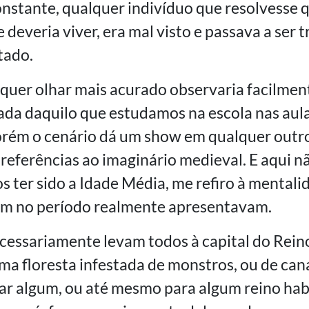
onstante, qualquer indivíduo que resolvesse q
 deveria viver, era mal visto e passava a ser
tado.
uer olhar mais acurado observaria facilmente
ada daquilo que estudamos na escola nas aula
porém o cenário dá um show em qualquer ou
 referências ao imaginário medieval. E aqui n
 ter sido a Idade Média, me refiro à mentali
am no período realmente apresentavam.
cessariamente levam todos à capital do Rein
ma floresta infestada de monstros, ou de can
gar algum, ou até mesmo para algum reino hab