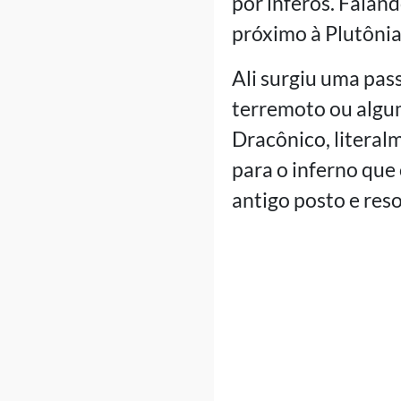
por ínferos. Falan
próximo à Plutônia,
Ali surgiu uma pas
terremoto ou algum
Dracônico, literal
para o inferno que 
antigo posto e res