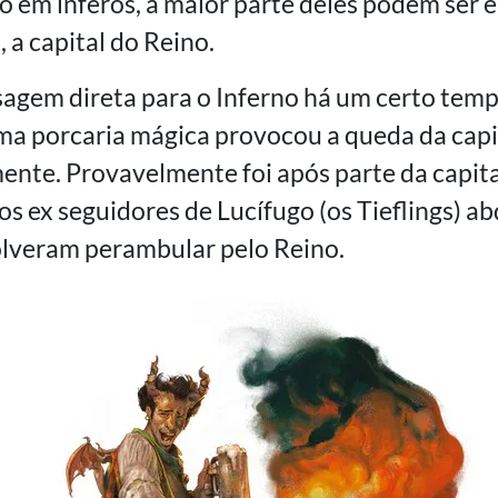
do em ínferos, a maior parte deles podem ser
 a capital do Reino.
sagem direta para o Inferno há um certo tem
a porcaria mágica provocou a queda da capi
mente. Provavelmente foi após parte da capita
os ex seguidores de Lucífugo (os Tieflings) a
olveram perambular pelo Reino.