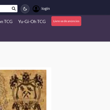
login
on TCG
Yu-Gi-Oh TCG
Livre-se de anúncios