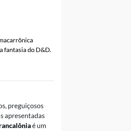
 macarrônica
a fantasia do D&D.
dos, preguiçosos
cas apresentadas
rancalônia
é um